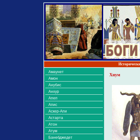
Исторически
Амаунет
Хнум
Амон
Анубис
Анхур
Апеп
Апис
Аскер-Апи
Астарта
Атон
Атум
Банебджедет