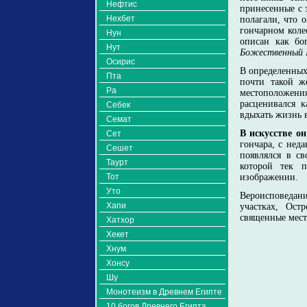
Нефтис
принесенные с 
Нехбет
полагали, что 
гончарном коле
Нун
описан как бо
Нут
Божественный 
Осирис
В определенных
Пта
почти такой ж
Ра
местоположения
расценивался к
Себек
вдыхать жизнь в
Семат
В искусстве о
Сет
гончара, с нед
Сешет
появлялся в св
Таурт
которой тек п
Тот
изображении.
Уто
Вероисповедан
Хапи
участках, Ост
священные мест
Хатхор
Хекет
Хнум
Хонсу
Шу
Монотеизм в Древнем Египте
10 богов Древнего Египта