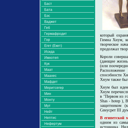
Баст
Бата
Бэс
Ваджет
Геб
Гермафродит
который охран
Гор
Гимна Хнум, к
творческое нач
Егет (Екет)
продолжал твор
Исида
Короли соверша
Имхотеп
(дающие жизнь
Кук
(или поочередно
Маат
Расположение 
способности Хн
Маахес
Хнум также был 
Мафдет
Хнум был иден
Меритсегер
Хнум перечисля
Мин
в "Первом из го
Монту
Shas - hotep ),
защитником (к
Мут
Сенусрет III д
Нейт
Нептис
В египетской 
одним из самы
Нефертум
источника Нил