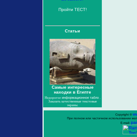
Пройти ТЕСТ!
Статьи
Самые интересные
находки в Египте
Недорогое
информационное табло
.
Заказать качественные текстовые
экраны.
w
Copyright ©
При полном или частичном использовании мат
ра
E-mail: