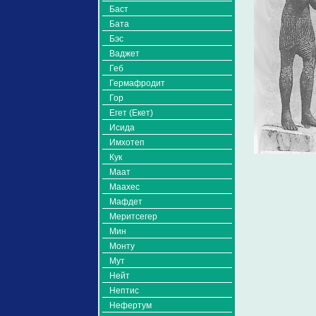
Баст
Бата
Бэс
Ваджет
Геб
Гермафродит
Гор
Егет (Екет)
Исида
Имхотеп
Кук
Маат
Маахес
Мафдет
Меритсегер
Мин
Монту
Мут
Нейт
Нептис
Нефертум