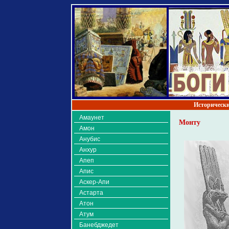
Исторически
Амаунет
Монту
Амон
Анубис
Анхур
Апеп
Апис
Аскер-Апи
Астарта
Атон
Атум
Банебджедет