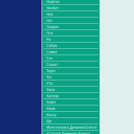
Нефтис
Нехбет
Нун
Нут
Осирис
Пта
Ра
Себек
Семат
Сет
Сешет
Таурт
Тот
Уто
Хапи
Хатхор
Хекет
Хнум
Хонсу
Шу
Монотеизм в Древнем Египте
10 богов Древнего Египта