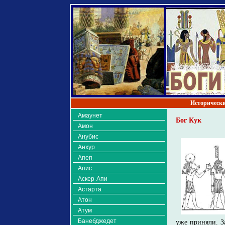
Исторически
Амаунет
Бог Кук
Амон
Анубис
Анхур
Апеп
Апис
Аскер-Апи
Астарта
Атон
Атум
Банебджедет
уже приняли. З