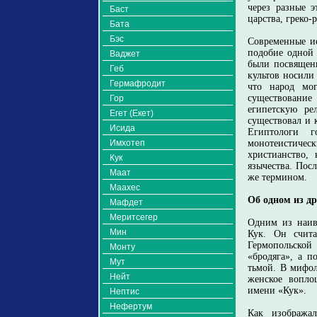
через разные э
Баст
царства, греко-
Бата
Бэс
Современные ис
подобие одной 
Ваджет
были посвящен
Геб
культов носили
Гермафродит
что народ мог
существование
Гор
египетскую ре
Егет (Екет)
существовал и 
Исида
Египтологи г
Имхотеп
монотеистическ
христианство,
Кук
язычества. Пос
Маат
же термином.
Маахес
Об одном из др
Мафдет
Меритсегер
Одним из наив
Мин
Кук. Он счита
Гермопольской
Монту
«бродяга», а п
Мут
тьмой. В мифо
Нейт
женское вопло
имени «Кук».
Нептис
Нефертум
Как изобража