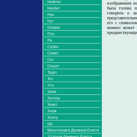
Нефтис
изображения ис
была голова л
Нехбет
говорить о ж
Нун
представительн
Нут
его с символо
Осирис
момент может н
предшествующим
Пта
Ра
Себек
Семат
Сет
Сешет
Таурт
Тот
Уто
Хапи
Хатхор
Хекет
Хнум
Хонсу
Шу
Монотеизм в Древнем Египте
10 богов Древнего Египта