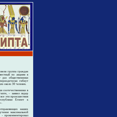
ровели группа граждан
вестный по акциям в
 раз общественники
периодически гибнут
ло около 30 человек.
ши соотечественники в
ипте, – заявил лидер
 все эти происшествия
Республики Египет к
».
 отправляющих наших
лучение максимальной
, - прокомментировал