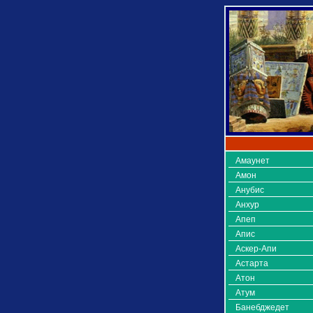
Амаунет
Амон
Анубис
Анхур
Апеп
Апис
Аскер-Апи
Астарта
Атон
Атум
Банебджедет