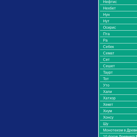
Нефтис
Нехбет
Нун
Нут
Осирис
Пта
Ра
Себек
Семат
Сет
Сешет
Таурт
Тот
Уто
Хапи
Хатхор
Хекет
Хнум
Хонсу
Шу
Монотеизм в Древн
10 богов Древнего 