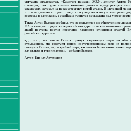
ситуацию председатель «Комитета помощи: ЖЗЛ», депутат Антон Бе
очевидно, что туристические компании должны предупреждать свои
опасностях, которые их предостерегают в этой стране. В настоящий момен
что зачастую опасно просто ходить по улице из-за отсутствия правил д
здоровье и даже жизнь российских туристов поставлены под угрозу возм
Также Антон Беляков сообщил, что возглавляемое им общественное движ
ЖЗЛ» намерено предложить российским туристическим компаниям прове
акций протеста против преступно халатного отношения властей Ег
российских туристов.
«До того, как власти Египта примут надлежащие меры по обеспе
отдыхающих, мы советуем нашим соотечественникам если не полнос
поездок в Египет, то, по крайней мере, как можно более внимательно под
для отдыха и туроператора», - добавил Беляков.
Автор: Кирилл Артамонов