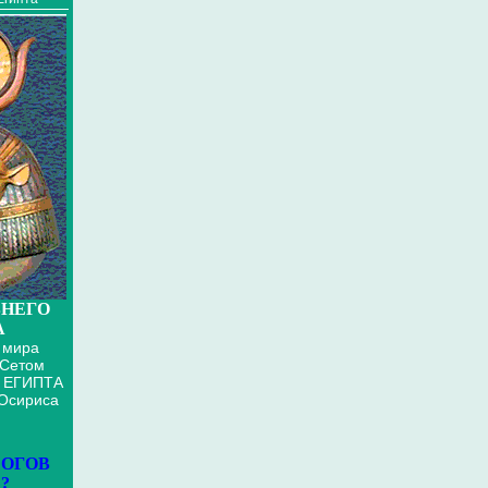
НЕГО
А
 мира
 Сетом
 ЕГИПТА
 Осириса
БОГОВ
?