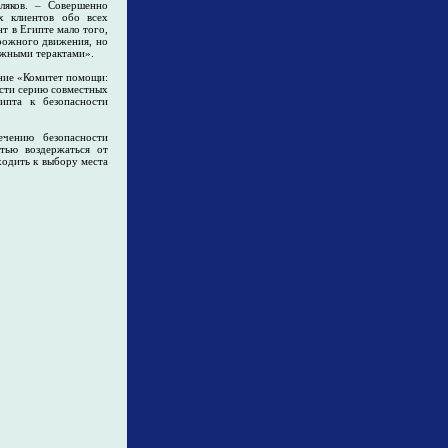
ляков. – Совершенно
х клиентов обо всех
т в Египте мало того,
орожного движения, но
ожными терактами».
ение «Комитет помощи:
сти серию совместных
ипта к безопасности
чению безопасности
тью воздержаться от
ходить к выбору места