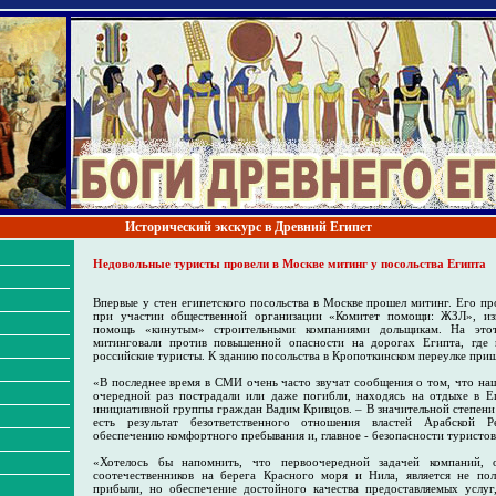
Исторический экскурс в Древний Египет
Недовольные туристы провели в Москве митинг у посольства Египта
Впервые у стен египетского посольства в Москве прошел митинг. Его п
при участии общественной организации «Комитет помощи: ЖЗЛ», из
помощь «кинутым» строительными компаниями дольщикам. На этот
митинговали против повышенной опасности на дорогах Египта, где 
российские туристы. К зданию посольства в Кропоткинском переулке приш
«В последнее время в СМИ очень часто звучат сообщения о том, что на
очередной раз пострадали или даже погибли, находясь на отдыхе в Ег
инициативной группы граждан Вадим Кривцов. – В значительной степени
есть результат безответственного отношения властей Арабской 
обеспечению комфортного пребывания и, главное - безопасности туристов
«Хотелось бы напомнить, что первоочередной задачей компаний,
соотечественников на берега Красного моря и Нила, является не по
прибыли, но обеспечение достойного качества предоставляемых услуг