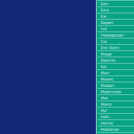
Баст
Бата
Бэс
Ваджет
Геб
Гермафродит
Гор
Егет (Екет)
Исида
Имхотеп
Кук
Маат
Маахес
Мафдет
Меритсегер
Мин
Монту
Мут
Нейт
Нептис
Нефертум