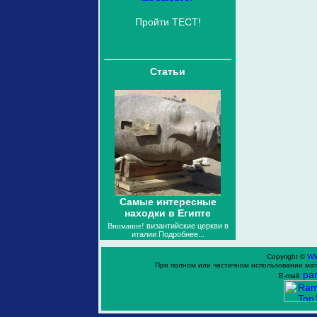
Пройти ТЕСТ!
Статьи
Самые интересные
находки в Египте
Внимание!
византийские церкви в
италии
Подробнее...
w
Copyright ©
При полном или частичном использовании мат
ра
E-mail: