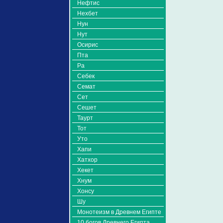
Нефтис
Нехбет
Нун
Нут
Осирис
Пта
Ра
Себек
Семат
Сет
Сешет
Таурт
Тот
Уто
Хапи
Хатхор
Хекет
Хнум
Хонсу
Шу
Монотеизм в Древнем Египте
10 богов Древнего Египта