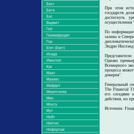
Баст
При этом исто
Бата
государств дол
Бэс
достигнуть ур
осуществления "
Ваджет
Геб
По информации 
Гермафродит
залива и Север
дипломатическ
Гор
Эндрю Инглэнд 
Егет (Екет)
Исида
Представители
Имхотеп
Однако премье
Всемирного эко
Кук
процесса может
Маат
доверия".
Маахес
Генеральный се
Мафдет
The Financial 
Меритсегер
его соседями 
Мин
действия, но пр
Монту
Источник: Finan
Мут
Нейт
Нептис
Нефертум