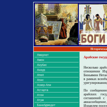
Исторически
Амаунет
Арабские госу
Амон
Анубис
Несколько араб
Анхур
отношении Изр
Апеп
Биньямин Нетан
в рамках всеоб
Апис
урегулирования,
Аскер-Апи
Астарта
По сообщению 
арабских гос
Атон
соглашений с 
Атум
авиасообщение,
Банебджедет
Израилем посел