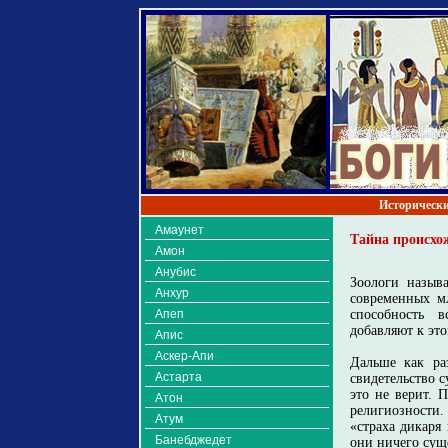
Исторически
Амаунет
Тайна происхо
Амон
Анубис
Зоологи назыв
Анхур
современных м
Апеп
способность в
добавляют к это
Апис
Аскер-Апи
Дальше как ра
Астарта
свидетельство с
это не верит. 
Атон
религиозности.
Атум
«страха дикаря
Банебджедет
они ничего сущ