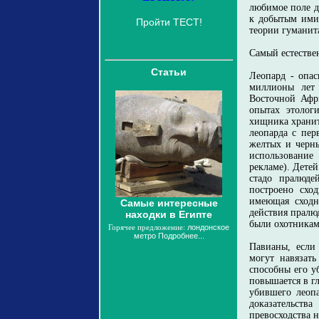
любимое поле д
к добытым ими 
Пройти ТЕСТ!
теории гуманита
Самый естестве
Статьи
Леопард - опа
миллионы лет 
Восточной Афр
опытах этологи
хищника хранит
леопарда с пер
желтых и черны
использование
рекламе). Детей
стадо пралюде
построено схо
имеющая сходн
Самые интересные
действия пралюд
находки в Египте
были охотникам
Горячее предложение:
лондонское
метро
Подробнее...
Павианы, если
могут навязать
способны его уб
повышается в г
убившего леопа
доказательств
превосходства 