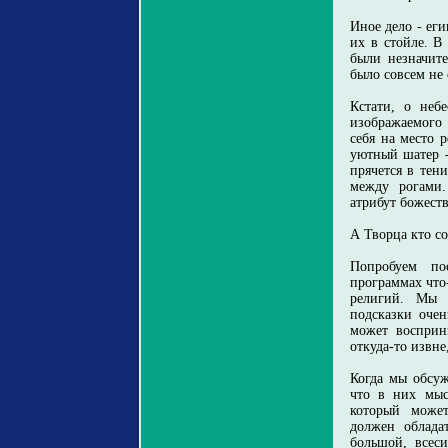
Иное дело - ег
их в стойле. В
были незначит
было совсем не
Кстати, о неб
изображаемого 
себя на место 
уютный шатер -
прячется в тен
между рогами.
атрибут божест
А Творца кто с
Попробуем по
программах что
религий. Мы 
подсказки очен
может восприн
откуда-то извне
Когда мы обсуж
что в них мыс
который может
должен облада
большой, всес