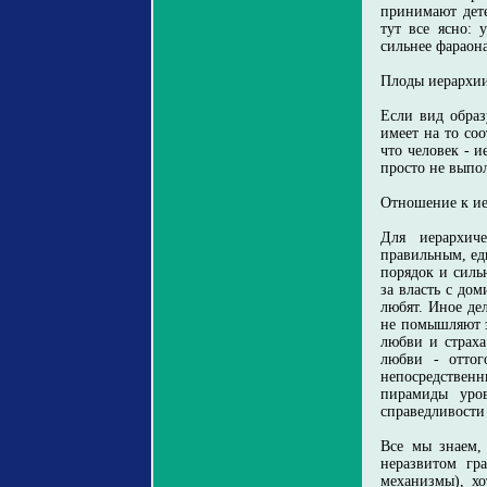
принимают дет
тут все ясно: 
сильнее фараона
Плоды иерархи
Если вид образ
имеет на то со
что человек - и
просто не выпо
Отношение к ие
Для иерархич
правильным, ед
порядок и силь
за власть с до
любят. Иное де
не помышляют з
любви и страха
любви - оттог
непосредствен
пирамиды уров
справедливости 
Все мы знаем,
неразвитом гр
механизмы), х