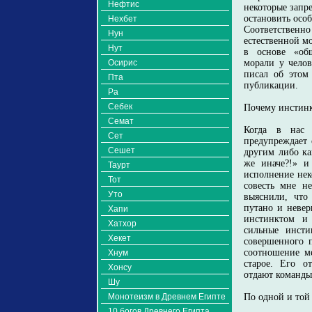
Нефтис
некоторые запре
остановить особ
Нехбет
Соответствен
Нун
естественной м
Нут
в основе «общ
Осирис
морали у челов
писал об этом 
Пта
публикации.
Ра
Себек
Почему инстинк
Семат
Когда в нас 
Сет
предупреждает 
Сешет
другим либо ка
же иначе?!» и
Таурт
исполнение нек
Тот
совесть мне н
Уто
выяснили, что
путано и невер
Хапи
инстинктом и 
Хатхор
сильные инст
Хекет
совершенного п
соотношение м
Хнум
старое. Его о
Хонсу
отдают команды
Шу
Монотеизм в Древнем Египте
По одной и той
10 богов Древнего Египта