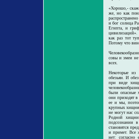
«Хорошо,- скаже
же, но как по
распространено
и бог солнца Pa
Египта, и гри
цивилизаций». 
как раз тот ту
Потому что вин
Человекообраз
совы и змеи не
всех.
Некоторые из 
обезьян. И обе
при виде хищ
человекообразн
были опасные 
они приходят в
ее и мы, поэт
крупных хищник
не могут нас с
Родной хищни
подсознании в
становятся пре
и примет. Все 
нет: согласно