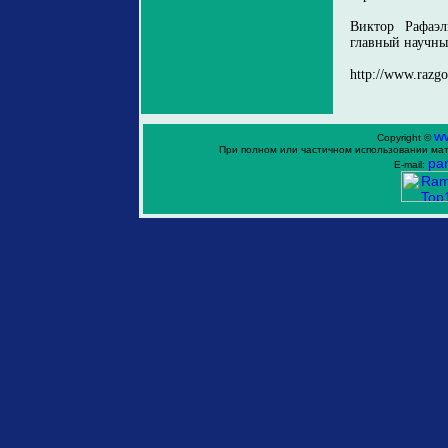
Виктор Рафаэл
главный научны
http://www.razgo
w
Copyright ©
При полном или частичном использовании мат
ра
E-mail: