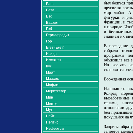
был бояться пр
Баст
другие животны
Бата
мир любят. А 
Бэс
фигурки, и ри
Франции, и тыс
Ваджет
к природе. Изо
Геб
и бесполезных
Гермафродит
знанием их вне
Гор
В последние д
Егет (Екет)
собрали этоло
Исида
программы пов
Имхотеп
объяснила все 
Но кое-что из
Кук
становится оче
Маат
Маахес
Врожденная осн
Мафдет
Начиная со зн
Меритсегер
Конрад Лорен
Мин
выработанные 
генами, инст
Монту
отношении друг
Мут
бей признавшег
Нейт
покушайся на чу
Нептис
Запреты образу
Нефертум
запретов меняе