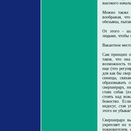
высокого начал
Можно также с
воображая, чт
обезьяны, пыта
От этого - ша
людьми, чтобы 
Вакантное мест
Сам принцип об
таков, что он
возможность то
еще (что регул
для как бы свер
синицы, связа
образовывать 
сверхиерарх, н
стаях собак (е
стоять над вож
божество. Если
недосуг, стая 
этого не убывае
Сверхиерарх в
укрепляет их п
покровителем, 