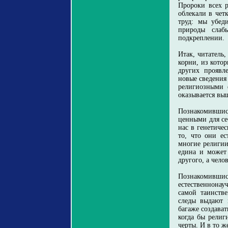
Пророки всех 
облекали в чет
труд: мы убед
природы слаб
подкреплении.
Итак, читатель
корни, из кото
других проявл
новые сведения
религиозными ф
оказывается вы
Познакомившись
ценными для себ
нас в генетичес
то, что они ес
многие религии
едина и может
другого, а чело
Познакомившись
естественнонау
самой таинстве
следы выдают 
багаже создават
когда бы религ
черты. И в то ж