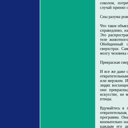
соколом, потр
случай принял о
Сны разума ро
Что такое объя
справедливо, н
Это распростр
теле животного
Обобщенный о
сверхстрах. Са
мозгу человека 
Прекрасная сме
И все же даже 
отвратительным
или мерзким. И
людях восхищен
они прекрасны
искусстве, не 
птицы.
Вдумайтесь в 
отвратительна
программа. Она
внимательно на
каждым его дв