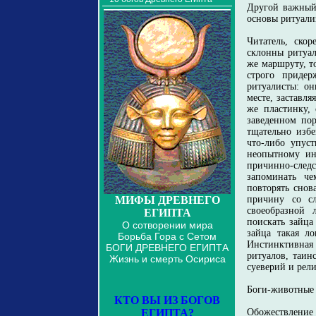
Другой важный 
основы ритуали
Читатель, скор
склонны ритуал
же маршруту, т
строго придер
ритуалисты: он
месте, заставля
же пластинку, 
заведенном пор
тщательно избе
что-либо упус
неопытному ин
причинно-сле
запоминать че
повторять снов
МИФЫ ДРЕВНЕГО
причину со сл
своеобразной 
ЕГИПТА
поискать зайца
О сотворении мира
зайца такая л
Борьба Гора с Сетом
Инстинктивная 
БОГИ ДРЕВНЕГО ЕГИПТА
ритуалов, таин
Жизнь и смерть Осириса
суеверий и рел
Боги-животные
КТО ВЫ ИЗ БОГОВ
ЕГИПТА?
Обожествление 