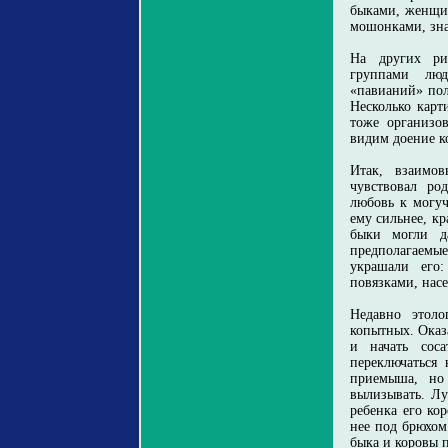
быками, женщин
мошонками, зна
На других ри
группами лю
«павианий» пол
Несколько карт
тоже организо
видим доение к
Итак, взаимо
чувствовал ро
любовь к могу
ему сильнее, к
быки могли да
предполагаем
украшали его
повязками, нас
Недавно этоло
копытных. Оказ
и начать соса
переключаться 
приемыша, но 
вылизывать. Лу
ребенка его кор
нее под брюхом
быка и коровы 