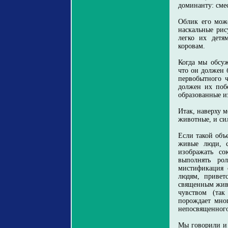
доминанту: смес
Облик его може
наскальные рис
легко их детя
коровам.
Когда мы обсуж
что он должен 
первобытного 
должен их поб
образованные из
Итак, наверху м
животные, и си
Если такой объ
живые люди, с
изображать со
выполнять ро
мистификация о
людям, привет
священным живо
чувством (так
порождает мно
непосвященного
Мы говорили и 