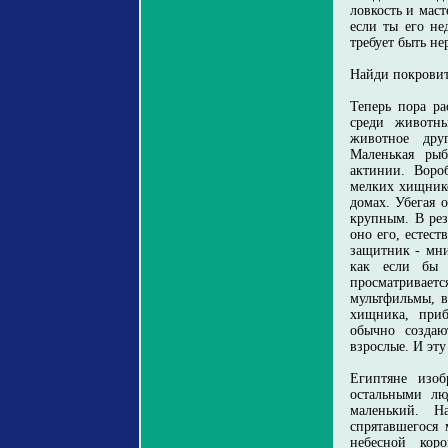
ловкость и маст
если ты его не
требует быть н
Найди покровит
Теперь пора ра
среди животны
животное дру
Маленькая ры
актинии. Воро
мелких хищнико
домах. Убегая 
крупным. В рез
оно его, естест
защитник - мни
как если бы 
просматривает
мультфильмы, в
хищника, при
обычно создаю
взрослые. И эту
Египтяне изоб
остальными лю
маленький. Н
спрятавшегося
небесной кор