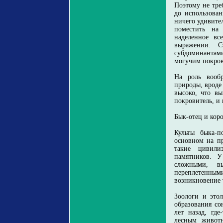
Поэтому не тре
до использован
ничего удивите
поместить на 
наделенное вс
выражении. С
субдоминантам
могучим покров
На роль вообр
природы, вроде 
высоко, что вы
покровитель, и 
Бык-отец и кор
Культы быка-п
основном на пр
такие цивили
памятников. У
сложными, в
переплетенн
возникновение 
Зоологи и это
образования со
лет назад, гд
лесным живот