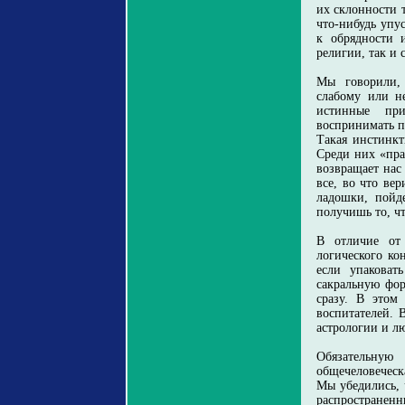
их склонности 
что-нибудь упу
к обрядности 
религии, так и 
Мы говорили, 
слабому или н
истинные при
воспринимать п
Такая инстинкт
Среди них «пр
возвращает нас
все, во что ве
ладошки, пойд
получишь то, чт
В отличие от
логического ко
если упаковат
сакральную фор
сразу. В этом
воспитателей. 
астрологии и л
Обязательную
общечеловеческа
Мы убедились, 
распространен