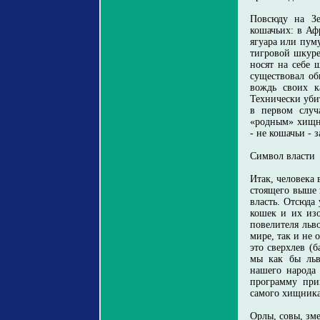
Повсюду на Зе
кошачьих: в Аф
ягуара или пум
тигровой шкуре
носят на себе
существовал об
вождь своих к
Технически уби
в первом случ
«родным» хищни
- не кошачьи - 
Символ власти
Итак, человека
стоящего выше 
власть. Отсюда
кошек и их из
повелителя льв
мире, так и не 
это сверхлев (
мы как бы льв
нашего народа 
программу при
самого хищника
Орлы, совы, зм