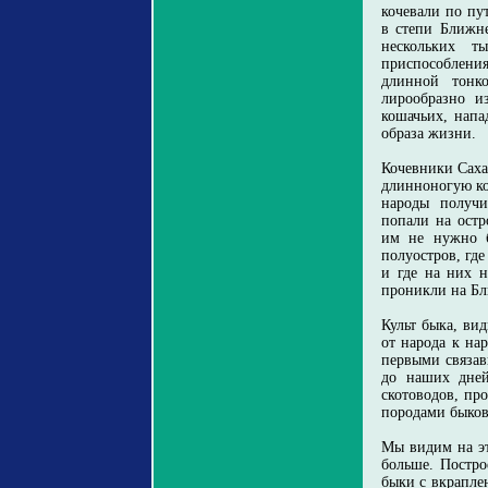
кочевали по пу
в степи Ближне
нескольких т
приспособления
длинной тонк
лирообразно и
кошачьих, напа
образа жизни.
Кочевники Саха
длинноногую ко
народы получи
попали на остр
им не нужно б
полуостров, гд
и где на них 
проникли на Бли
Культ быка, ви
от народа к на
первыми связав
до наших дней
скотоводов, пр
породами быков 
Мы видим на эт
больше. Постро
быки с вкрапле