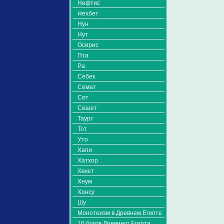
Нефтис
Нехбет
Нун
Нут
Осирис
Пта
Ра
Себек
Семат
Сет
Сешет
Таурт
Тот
Уто
Хапи
Хатхор
Хекет
Хнум
Хонсу
Шу
Монотеизм в Древнем Египте
10 богов Древнего Египта