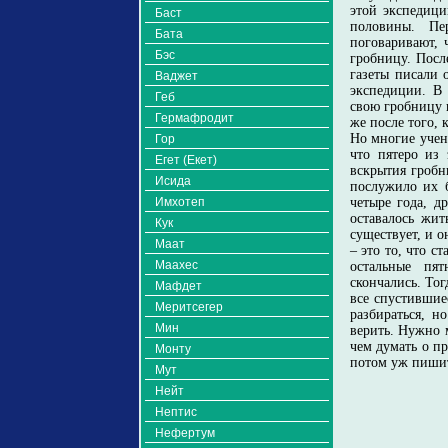
этой экспедици
Баст
половины. Пе
Бата
поговаривают, ч
Бэс
гробницу. Посл
газеты писали 
Ваджет
экспедиции. В 
Геб
свою гробницу и
Гермафродит
же после того, 
Но многие ученн
Гор
что пятеро из 
Егет (Екет)
вскрытия гробн
Исида
послужило их 
Имхотеп
четыре года, д
оставалось жит
Кук
существует, и о
Маат
– это то, что с
Маахес
остальные пя
скончались. Тог
Мафдет
все спустившие
Меритсегер
разбираться, н
Мин
верить. Нужно 
чем думать о пр
Монту
потом уж пишит
Мут
Нейт
Нептис
Нефертум