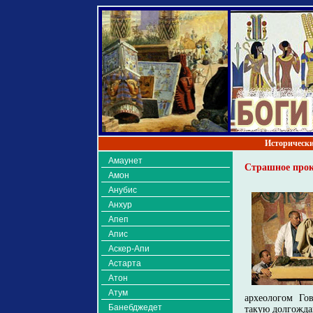
Исторически
Амаунет
Страшное прок
Амон
Анубис
Анхур
Апеп
Апис
Аскер-Апи
Астарта
Атон
Атум
археологом Го
Банебджедет
такую долгожда