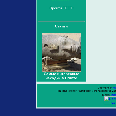
Пройти ТЕСТ!
Статьи
Самые интересные
находки в Египте
w
Copyright ©
При полном или частичном использовании мат
ра
E-mail: