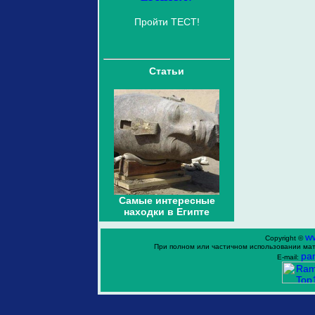
Пройти ТЕСТ!
Статьи
Самые интересные
находки в Египте
w
Copyright ©
При полном или частичном использовании мат
ра
E-mail: