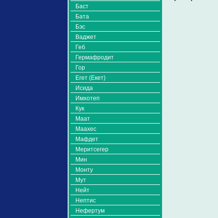
Баст
Бата
Бэс
Ваджет
Геб
Гермафродит
Гор
Егет (Екет)
Исида
Имхотеп
Кук
Маат
Маахес
Мафдет
Меритсегер
Мин
Монту
Мут
Нейт
Нептис
Нефертум