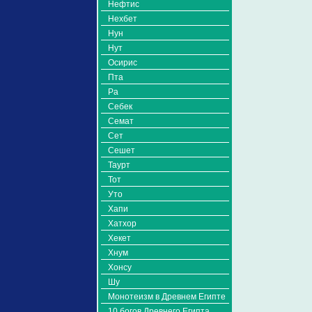
Нефтис
Нехбет
Нун
Нут
Осирис
Пта
Ра
Себек
Семат
Сет
Сешет
Таурт
Тот
Уто
Хапи
Хатхор
Хекет
Хнум
Хонсу
Шу
Монотеизм в Древнем Египте
10 богов Древнего Египта