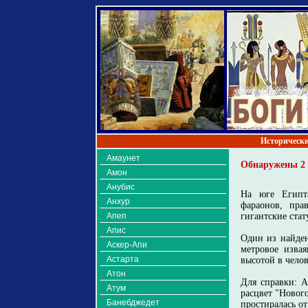
Исторически
Амаунет
Обнаружены 2 
Амон
Анубис
На юге Египт
Анхур
фараонов, пра
Апеп
гигантские стат
Апис
Один из найден
Аскер-Апи
метровое извая
Астарта
высотой в челов
Атон
Для справки: А
Атум
расцвет "Нового
Банебджедет
простиралась о