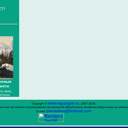
СТ!
есные
гипте
ть окна
,
рукции.
www.egyptgod.ru
Copyright ©
, 2007-2026.
ом или частичном использовании материалов обязательна активная гиперссылка на www.eg
раmaahes@hotmail.com
E-mail: