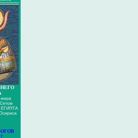
НЕГО
А
 мира
 Сетом
 ЕГИПТА
 Осириса
БОГОВ
?