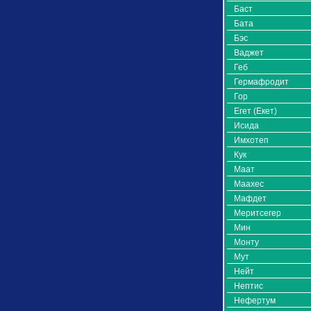
Баст
Бата
Бэс
Ваджет
Геб
Гермафродит
Гор
Егет (Екет)
Исида
Имхотеп
Кук
Маат
Маахес
Мафдет
Меритсегер
Мин
Монту
Мут
Нейт
Нептис
Нефертум