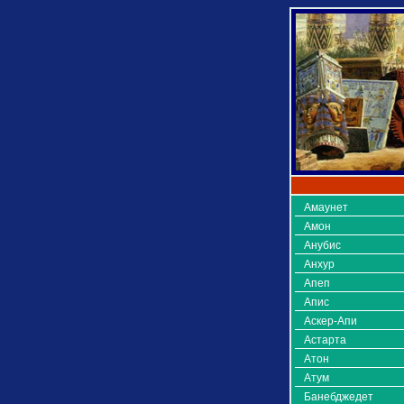
Амаунет
Амон
Анубис
Анхур
Апеп
Апис
Аскер-Апи
Астарта
Атон
Атум
Банебджедет