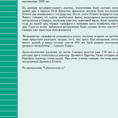
протяжении 2600 лет.
По данным предварительного анализа, захоронение было сделано при
нашей эры в период 26-й Династии фараонов, которая была последне
Египта как независимого государства. После этого Египет подвергся ата
Хавасс говорит, об одном необычном факте, касающимся захоронения:
захоронения в Саккаре, насколько известно нынешней науке, были прекр
году до нашей эры, первые саркофаги с мумиями здесь появились еще 
эры. Судя по всему, найденное захоронение было сделано почти спустя 40
Саккара уже перестала использоваться.
"Большинство саркофагов сохранились плохо, поэтому вскрыть их пробл
лишь предстоит разгадать загадку того, кто здесь был захоронен, поч
много мумий, а также почему спустя 400 лет было решено похорони
древнего погребения", - говорит Хавасс.
Археологические раскопки на месте Саккары ведутся уже 150 лет и 
находки здесь относились к периоду Древнего Царства, более поздние н
Римскому периоду, очень редки. При этом, ученые говорят, что пока наук
захоронений Древнего Египта.
По материалам: "Cybersecurity.ru"