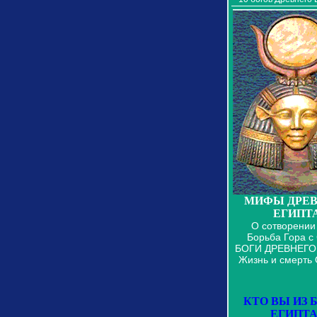
МИФЫ ДРЕВ
ЕГИПТ
О сотворении
Борьба Гора с
БОГИ ДРЕВНЕГО
Жизнь и смерть
КТО ВЫ ИЗ 
ЕГИПТА