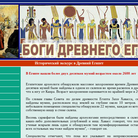
Исторический экскурс в Древний Египет
В Египте нашли более двух десятков мумий возрастом около 2600 лет
Египетские археологи обнаружили массовое захоронение времен Древнег
десятков мумий были найдены в одном из склепов во время раскопок в др
что к югу от Каира. Возраст захоронения оценивается по крайней мере в 2
По словам главы Совета по делам древности Египта Захи Хаваcса, с
найдены мумии, расположен под землей на глубине около 10 метров. 
небольшом помещении специалисты обнаружили 22 мумии, каждая из кот
собственную нишу в стене склепа.
Восемь саркофагов были найдены археологами непосредственно в склеп
каких-либо дополнительных углублений и ниш. Хавасс говорит, что пок
ученые вскрыли лишь один и обнаружили там мумифицированные останк
всех остальных мы тоже найдем мумии", - говорит он.
Специалисты отмечают, что пока все указывает на неприкосновенн