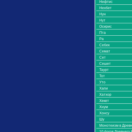
Нефтис
Нехбет
Нун
Нут
Осирис
Пта
Ра
Себек
Семат
Сет
Сешет
Таурт
Тот
Уто
Хапи
Хатхор
Хекет
Хнум
Хонсу
Шу
Монотеизм в Древн
10 богов Древнего 