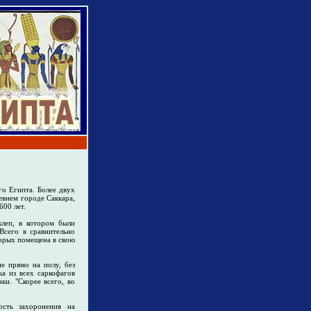
о Египта. Более двух
евнем городе Саккара,
600 лет.
клеп, в котором были
Всего в сравнительно
орых помещена в свою
е прямо на полу, без
а из всех саркофагов
и. "Скорее всего, во
ость захоронения на