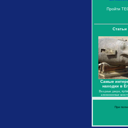
Пройти ТЕ
Статьи
Самые интер
находки в Е
Входные двери,
купи
алюминиевые конст
При полн