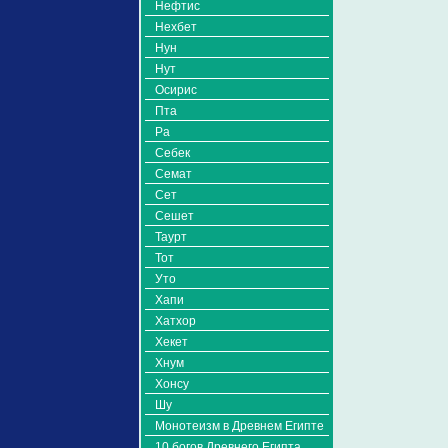
Нефтис
Нехбет
Нун
Нут
Осирис
Пта
Ра
Себек
Семат
Сет
Сешет
Таурт
Тот
Уто
Хапи
Хатхор
Хекет
Хнум
Хонсу
Шу
Монотеизм в Древнем Египте
10 богов Древнего Египта