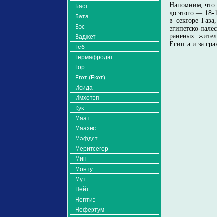
Напомним, что 
Баст
до этого — 18-
Бата
в секторе Газа
Бэс
египетско-пал
раненых жител
Ваджет
Египта и за гра
Геб
Гермафродит
Гор
Егет (Екет)
Исида
Имхотеп
Кук
Маат
Маахес
Мафдет
Меритсегер
Мин
Монту
Мут
Нейт
Нептис
Нефертум