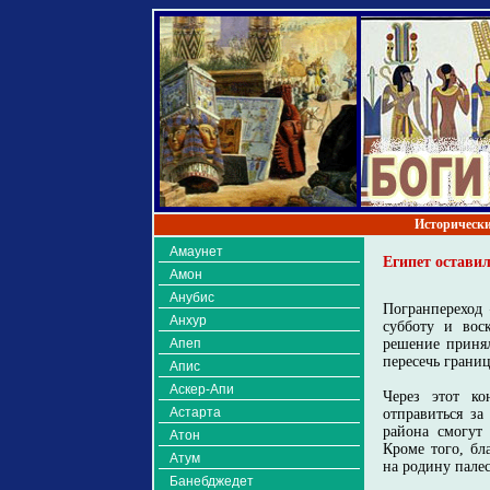
Исторически
Амаунет
Египет оставил
Амон
Анубис
Погранпереход 
Анхур
субботу и воск
Апеп
решение приня
пересечь грани
Апис
Аскер-Апи
Через этот ко
Астарта
отправиться за
района смогут
Атон
Кроме того, бл
Атум
на родину палес
Банебджедет