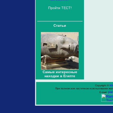
Пройти ТЕСТ!
Статьи
Самые интересные
находки в Египте
w
Copyright ©
При полном или частичном использовании мат
ра
E-mail: