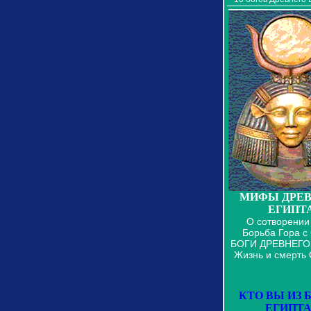
МИФЫ ДРЕВ
ЕГИПТ
О сотворении
Борьба Гора с
БОГИ ДРЕВНЕГО
Жизнь и смерть
КТО ВЫ ИЗ 
ЕГИПТА