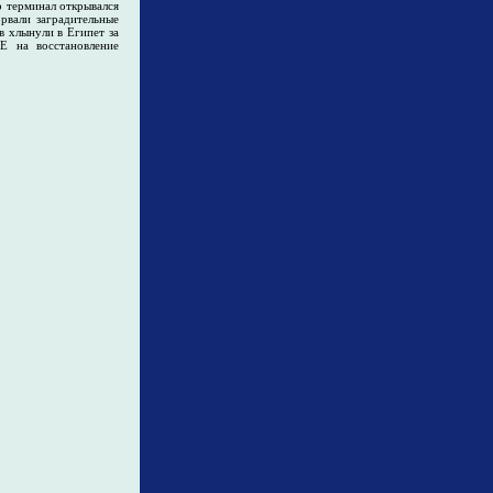
р терминал открывался
орвали заградительные
в хлынули в Египет за
Е на восстановление