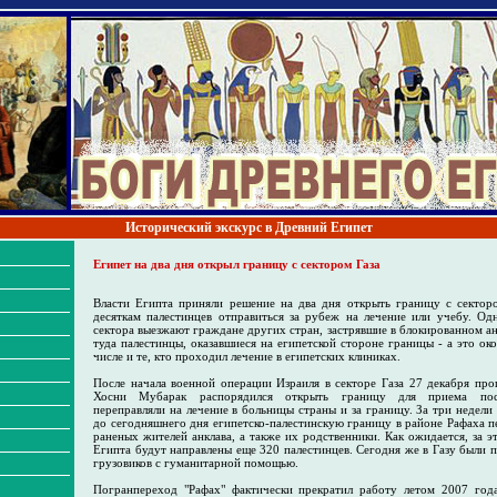
Исторический экскурс в Древний Египет
Египет на два дня открыл границу с сектором Газа
Власти Египта приняли решение на два дня открыть границу с секторо
десяткам палестинцев отправиться за рубеж на лечение или учебу. Од
сектора выезжают граждане других стран, застрявшие в блокированном ан
туда палестинцы, оказавшиеся на египетской стороне границы - а это око
числе и те, кто проходил лечение в египетских клиниках.
После начала военной операции Израиля в секторе Газа 27 декабря про
Хосни Мубарак распорядился открыть границу для приема пос
переправляли на лечение в больницы страны и за границу. За три недели 
до сегодняшнего дня египетско-палестинскую границу в районе Рафаха п
раненых жителей анклава, а также их родственники. Как ожидается, за э
Египта будут направлены еще 320 палестинцев. Сегодня же в Газу были
грузовиков с гуманитарной помощью.
Погранпереход "Рафах" фактически прекратил работу летом 2007 года