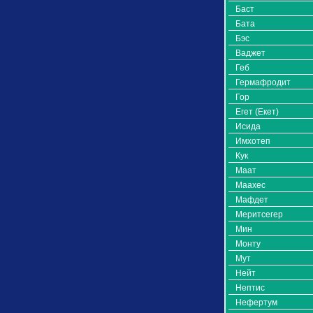
Баст
Бата
Бэс
Ваджет
Геб
Гермафродит
Гор
Егет (Екет)
Исида
Имхотеп
Кук
Маат
Маахес
Мафдет
Меритсегер
Мин
Монту
Мут
Нейт
Нептис
Нефертум