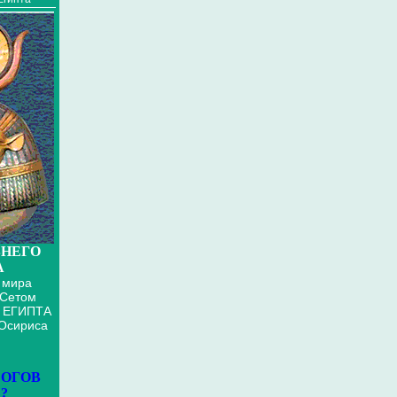
НЕГО
А
 мира
 Сетом
 ЕГИПТА
 Осириса
БОГОВ
?