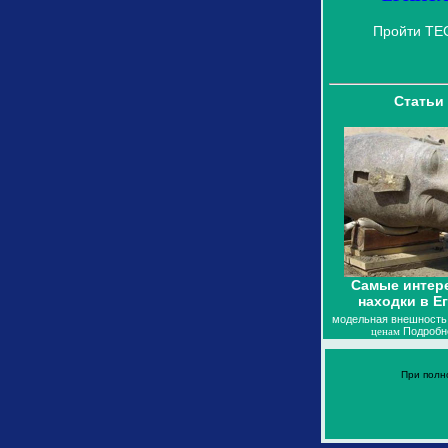
Пройти ТЕ
Статьи
Самые интер
находки в Е
модельная внешность
ценам
Подробне
При полн