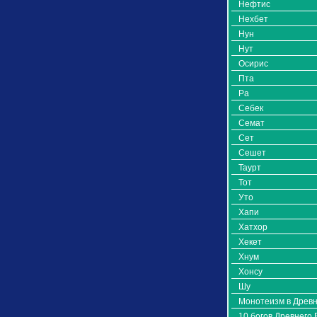
Нефтис
Нехбет
Нун
Нут
Осирис
Пта
Ра
Себек
Семат
Сет
Сешет
Таурт
Тот
Уто
Хапи
Хатхор
Хекет
Хнум
Хонсу
Шу
Монотеизм в Древн
10 богов Древнего 