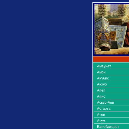
Амаунет
Амон
Анубис
Анхур
Апеп
Апис
Аскер-Апи
Астарта
Атон
Атум
Банебджедет