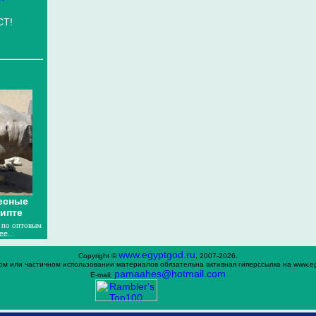
СТ!
есные
гипте
по оптовым
е...
www.egyptgod.ru
Copyright ©
, 2007-2026.
ом или частичном использовании материалов обязательна активная гиперссылка на www.eg
раmaahes@hotmail.com
E-mail: