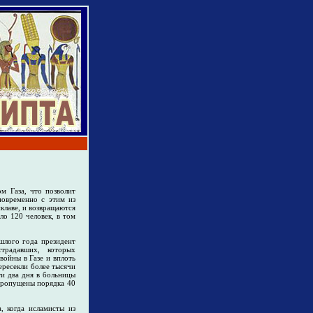
м Газа, что позволит
новременно с этим из
клаве, и возвращаются
ло 120 человек, в том
шлого года президент
традавших, которых
войны в Газе и вплоть
ересекли более тысячи
ти два дня в больницы
 пропущены порядка 40
, когда исламисты из