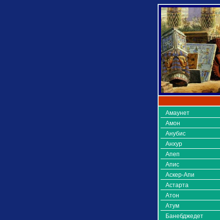
Амаунет
Амон
Анубис
Анхур
Апеп
Апис
Аскер-Апи
Астарта
Атон
Атум
Банебджедет