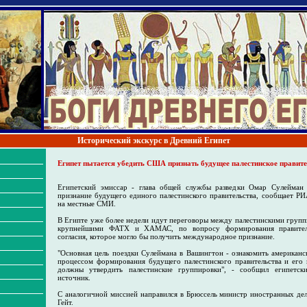
Исторический экскурс в Древний Египет
Египет пытается убедить США признать будущее палестинское правит
Египетский эмиссар - глава общей службы разведки Омар Сулейма
признание будущего единого палестинского правительства, сообщает РИ
на местные СМИ.
В Египте уже более недели идут переговоры между палестинскими групп
крупнейшими ФАТХ и ХАМАС, по вопросу формирования правитель
согласия, которое могло бы получить международное признание.
"Основная цель поездки Сулеймана в Вашингтон - ознакомить американ
процессом формирования будущего палестинского правительства и его
должны утвердить палестинские группировки", - сообщил египетски
источник.
С аналогичной миссией направился в Брюссель министр иностранных де
Гейт.