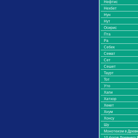
Нефтис
Нехбет
Нун
Нут
Осирис
Пта
Ра
Себек
Семат
Сет
Сешет
Таурт
Тот
Уто
Хапи
Хатхор
Хекет
Хнум
Хонсу
Шу
Монотеизм в Древн
10 богов Древнего 