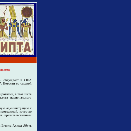
ельство
н - обсуждает в США
А Новости со ссылкой
ировками, в том числе
ства национального
скую администрацию с
 программой, которую
й правительственный
л Египта Ахмед Абуль