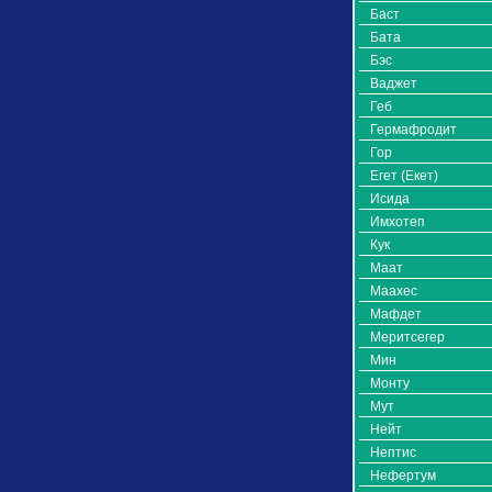
Баст
Бата
Бэс
Ваджет
Геб
Гермафродит
Гор
Егет (Екет)
Исида
Имхотеп
Кук
Маат
Маахес
Мафдет
Меритсегер
Мин
Монту
Мут
Нейт
Нептис
Нефертум