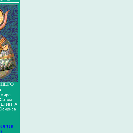
НЕГО
А
 мира
 Сетом
 ЕГИПТА
 Осириса
БОГОВ
?