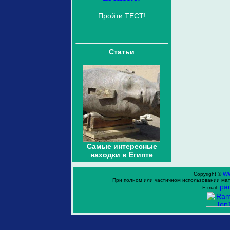
Пройти ТЕСТ!
Статьи
Самые интересные
находки в Египте
w
Copyright ©
При полном или частичном использовании мат
ра
E-mail: