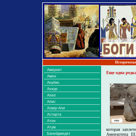
Исторически
Амаунет
Еще одна редк
Амон
Анубис
Анхур
Апеп
Апис
Аскер-Апи
Астарта
Атон
Атум
которая заплет
Банебджедет
Аменхотепа II