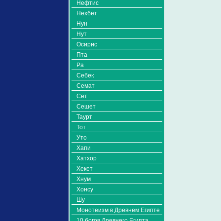
Нефтис
Нехбет
Нун
Нут
Осирис
Пта
Ра
Себек
Семат
Сет
Сешет
Таурт
Тот
Уто
Хапи
Хатхор
Хекет
Хнум
Хонсу
Шу
Монотеизм в Древнем Египте
10 богов Древнего Египта