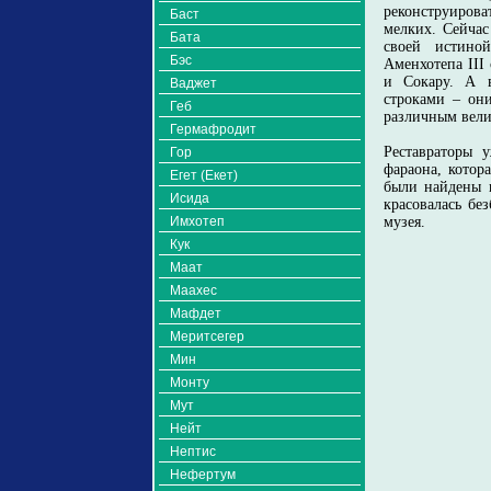
реконструиров
Баст
мелких. Сейчас
Бата
своей истиной
Бэс
Аменхотепа III
и Сокару. А в
Ваджет
строками – он
Геб
различным вели
Гермафродит
Реставраторы 
Гор
фараона, котор
Егет (Екет)
были найдены в
Исида
красовалась бе
Имхотеп
музея.
Кук
Маат
Маахес
Мафдет
Меритсегер
Мин
Монту
Мут
Нейт
Нептис
Нефертум