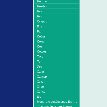
Нефтис
Нехбет
Нун
Нут
Осирис
Пта
Ра
Себек
Семат
Сет
Сешет
Таурт
Тот
Уто
Хапи
Хатхор
Хекет
Хнум
Хонсу
Шу
Монотеизм в Древнем Египте
10 богов Древнего Египта