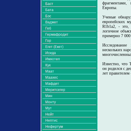
фрагментами,
Баст
Европы.
Бата
Бэс
Ученые обнару
европейских м
Ваджет
R1b1a2, - это,
Геб
логичное объяс
Гермафродит
примерно 7 000
Гор
Исследование 
Егет (Екет)
нескольких наро
Исида
многочисленных
Имхотеп
Известно, что 
Кук
он родился с де
Маат
лет правителем 
Маахес
Мафдет
Меритсегер
Мин
Монту
Мут
Нейт
Нептис
Нефертум