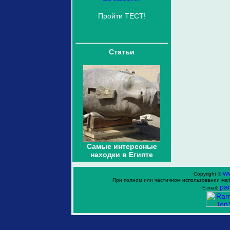
Пройти ТЕСТ!
Статьи
Самые интересные
находки в Египте
w
Copyright ©
При полном или частичном использовании мат
ра
E-mail: