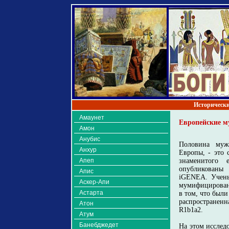
Исторически
Амаунет
Европейские м
Амон
Анубис
Половина муж
Анхур
Европы, - это 
Апеп
знаменитого 
опубликованы 
Апис
iGENEA. Учены
Аскер-Апи
мумифицированн
Астарта
в том, что был
распространен
Атон
R1b1a2.
Атум
Банебджедет
На этом исслед